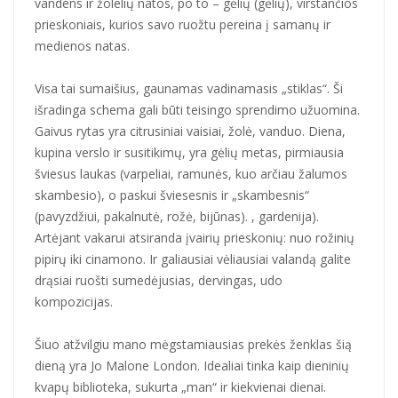
vandens ir žolelių natos, po to – gėlių (gėlių), virstančios
prieskoniais, kurios savo ruožtu pereina į samanų ir
medienos natas.
Visa tai sumaišius, gaunamas vadinamasis „stiklas“. Ši
išradinga schema gali būti teisingo sprendimo užuomina.
Gaivus rytas yra citrusiniai vaisiai, žolė, vanduo. Diena,
kupina verslo ir susitikimų, yra gėlių metas, pirmiausia
šviesus laukas (varpeliai, ramunės, kuo arčiau žalumos
skambesio), o paskui šviesesnis ir „skambesnis“
(pavyzdžiui, pakalnutė, rožė, bijūnas). , gardenija).
Artėjant vakarui atsiranda įvairių prieskonių: nuo rožinių
pipirų iki cinamono. Ir galiausiai vėliausiai valandą galite
drąsiai ruošti sumedėjusias, dervingas, udo
kompozicijas.
Šiuo atžvilgiu mano mėgstamiausias prekės ženklas šią
dieną yra Jo Malone London. Idealiai tinka kaip dieninių
kvapų biblioteka, sukurta „man“ ir kiekvienai dienai.