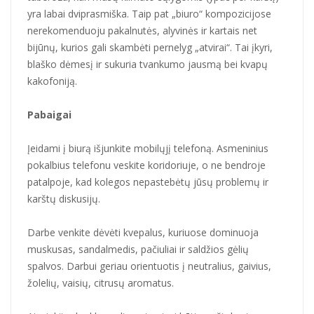
yra labai dviprasmiška. Taip pat „biuro“ kompozicijose
nerekomenduoju pakalnutės, alyvinės ir kartais net
bijūnų, kurios gali skambėti pernelyg „atvirai“. Tai įkyri,
blaško dėmesį ir sukuria tvankumo jausmą bei kvapų
kakofoniją.
Pabaigai
Įeidami į biurą išjunkite mobilųjį telefoną. Asmeninius
pokalbius telefonu veskite koridoriuje, o ne bendroje
patalpoje, kad kolegos nepastebėtų jūsų problemų ir
karštų diskusijų.
Darbe venkite dėvėti kvepalus, kuriuose dominuoja
muskusas, sandalmedis, pačiuliai ir saldžios gėlių
spalvos. Darbui geriau orientuotis į neutralius, gaivius,
žolelių, vaisių, citrusų aromatus.