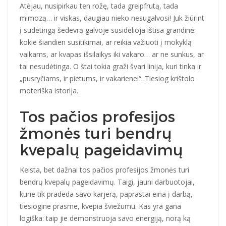
Atėjau, nusipirkau ten rožę, tada greipfrutą, tada
mimozą… ir viskas, daugiau nieko nesugalvosi! Juk žiūrint
į sudėtingą šedevrą galvoje susidėlioja ištisa grandinė:
kokie šiandien susitikimai, ar reikia važiuoti į mokyklą
vaikams, ar kvapas išsilaikys iki vakaro… ar ne sunkus, ar
tai nesudėtinga. O štai tokia graži švari linija, kuri tinka ir
„pusryčiams, ir pietums, ir vakarienei“. Tiesiog krištolo
moteriška istorija.
Tos pačios profesijos
žmonės turi bendrų
kvepalų pageidavimų
Keista, bet dažnai tos pačios profesijos žmonės turi
bendrų kvepalų pageidavimų. Taigi, jauni darbuotojai,
kurie tik pradeda savo karjerą, paprastai eina į darbą,
tiesiogine prasme, kvepia šviežumu. Kas yra gana
logiška: taip jie demonstruoja savo energiją, norą ką