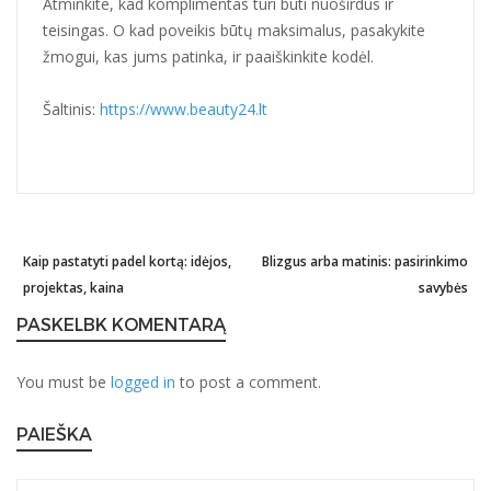
Atminkite, kad komplimentas turi būti nuoširdus ir
teisingas. O kad poveikis būtų maksimalus, pasakykite
žmogui, kas jums patinka, ir paaiškinkite kodėl.
Šaltinis:
https://www.beauty24.lt
Previous
Kaip pastatyti padel kortą: idėjos,
Blizgus arba matinis: pasirinkimo
Ne
Post
post:
projektas, kaina
savybės
po
navigation
PASKELBK KOMENTARĄ
You must be
logged in
to post a comment.
PAIEŠKA