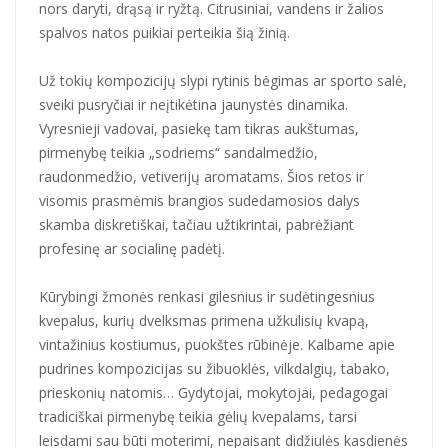
nors daryti, drąsą ir ryžtą. Citrusiniai, vandens ir žalios
spalvos natos puikiai perteikia šią žinią.
Už tokių kompozicijų slypi rytinis bėgimas ar sporto salė,
sveiki pusryčiai ir neįtikėtina jaunystės dinamika.
Vyresnieji vadovai, pasiekę tam tikras aukštumas,
pirmenybę teikia „sodriems“ sandalmedžio,
raudonmedžio, vetiverijų aromatams. Šios retos ir
visomis prasmėmis brangios sudedamosios dalys
skamba diskretiškai, tačiau užtikrintai, pabrėžiant
profesinę ar socialinę padėtį.
Kūrybingi žmonės renkasi gilesnius ir sudėtingesnius
kvepalus, kurių dvelksmas primena užkulisių kvapą,
vintažinius kostiumus, puokštes rūbinėje. Kalbame apie
pudrines kompozicijas su žibuoklės, vilkdalgių, tabako,
prieskonių natomis… Gydytojai, mokytojai, pedagogai
tradiciškai pirmenybę teikia gėlių kvepalams, tarsi
leisdami sau būti moterimi, nepaisant didžiulės kasdienės