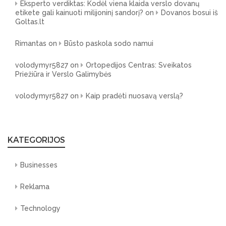
Eksperto verdiktas: Kodėl viena klaida verslo dovanų
etikete gali kainuoti milijoninį sandorį?
on
Dovanos bosui iš
Goltas.lt
Rimantas
on
Būsto paskola sodo namui
volodymyr5827
on
Ortopedijos Centras: Sveikatos
Priežiūra ir Verslo Galimybės
volodymyr5827
on
Kaip pradėti nuosavą verslą?
KATEGORIJOS
Businesses
Reklama
Technology