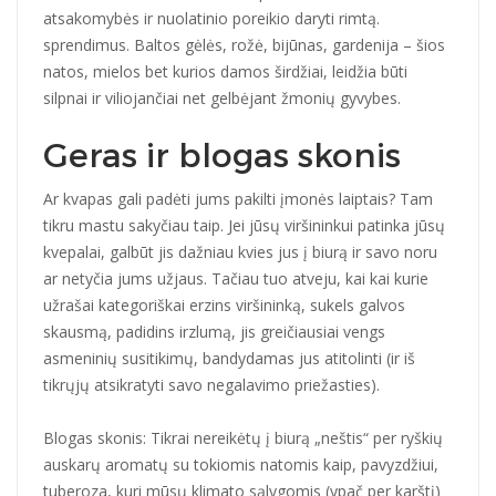
atsakomybės ir nuolatinio poreikio daryti rimtą.
sprendimus. Baltos gėlės, rožė, bijūnas, gardenija – šios
natos, mielos bet kurios damos širdžiai, leidžia būti
silpnai ir viliojančiai net gelbėjant žmonių gyvybes.
Geras ir blogas skonis
Ar kvapas gali padėti jums pakilti įmonės laiptais? Tam
tikru mastu sakyčiau taip. Jei jūsų viršininkui patinka jūsų
kvepalai, galbūt jis dažniau kvies jus į biurą ir savo noru
ar netyčia jums užjaus. Tačiau tuo atveju, kai kai kurie
užrašai kategoriškai erzins viršininką, sukels galvos
skausmą, padidins irzlumą, jis greičiausiai vengs
asmeninių susitikimų, bandydamas jus atitolinti (ir iš
tikrųjų atsikratyti savo negalavimo priežasties).
Blogas skonis: Tikrai nereikėtų į biurą „neštis“ per ryškių
auskarų aromatų su tokiomis natomis kaip, pavyzdžiui,
tuberoza, kuri mūsų klimato sąlygomis (ypač per karštį)