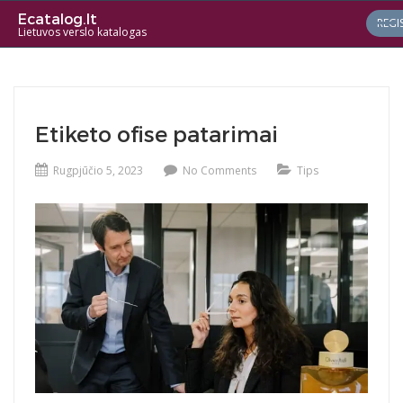
Ecatalog.lt
REGI
Lietuvos verslo katalogas
Etiketo ofise patarimai
Rugpjūčio 5, 2023
No Comments
Tips