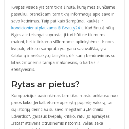
Kvapas visada yra tam tikra žinutė, kurią mes siunčiame
pasauliui, pranešdami tam tikrą informaciją apie save ir
savo ketinimus. Taip pat kaip šampūnai, kaukės ir
kondicionieriai plaukams iš Beauty24.lt
. Kad žinutė būtų
išgirsta ir teisingai suprasta, ji turi būti ne tik mums
maloni, bet ir tinkama siūlomomis aplinkybėmis. Ir nors
kvepalų etiketo samprata yra gana savavališka, yra
šablonų ir neišsakytų taisyklių, dėl kurių bendravimas su
kitais žmonėmis tampa malonesnis, o kartais ir
efektyvesnis.
Rytas ar pietus?
Kompozicijos pasirinkimas tam tikru mastu priklauso nuo
paros laiko. Jei kalbėtume apie rytą-popietę-vakarą, tai
šią istoriją derinčiau su savo mėgstamu „Michailo
Edvardso“, garsaus kvepalų kritiko, ratu. Jo aprašytas
„ratas“ atsiveria citrusinėmis natomis, vėliau seka