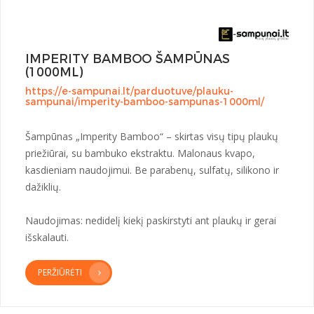
IMPERITY BAMBOO ŠAMPŪNAS
(1000ML)
https://e-sampunai.lt/parduotuve/plauku-
sampunai/imperity-bamboo-sampunas-1000ml/
Šampūnas „Imperity Bamboo“ – skirtas visų tipų plaukų
priežiūrai, su bambuko ekstraktu. Malonaus kvapo,
kasdieniam naudojimui. Be parabenų, sulfatų, silikono ir
dažiklių.
Naudojimas: nedidelį kiekį paskirstyti ant plaukų ir gerai
išskalauti.
PERŽIŪRĖTI