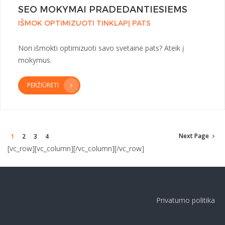
SEO MOKYMAI PRADEDANTIESIEMS
IŠMOK OPTIMIZUOTI TINKLAPĮ PATS
Nori išmokti optimizuoti savo svetainė pats? Ateik į
mokymus.
PERŽIŪRĖTI
Next Page
1
2
3
4
[vc_row][vc_column][/vc_column][/vc_row]
Privatumo politika