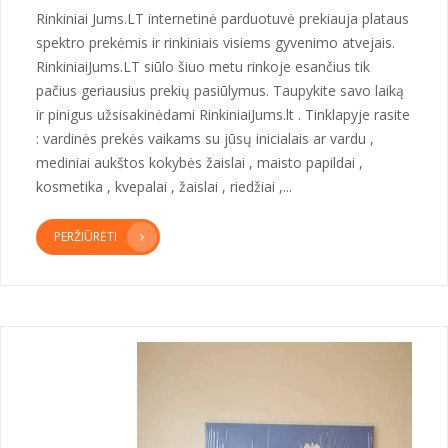
Rinkiniai Jums.LT internetinė parduotuvė prekiauja plataus
spektro prekėmis ir rinkiniais visiems gyvenimo atvejais.
RinkiniaiJums.LT siūlo šiuo metu rinkoje esančius tik
pačius geriausius prekių pasiūlymus. Taupykite savo laiką
ir pinigus užsisakinėdami RinkiniaiJums.lt . Tinklapyje rasite
: vardinės prekės vaikams su jūsų inicialais ar vardu ,
mediniai aukštos kokybės žaislai , maisto papildai ,
kosmetika , kvepalai , žaislai , riedžiai ,...
PERŽIŪRĖTI