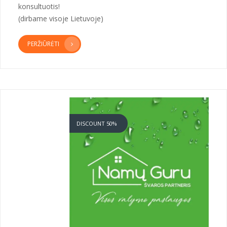
konsultuotis!
(dirbame visoje Lietuvoje)
PERŽIŪRĖTI
DISCOUNT 50%