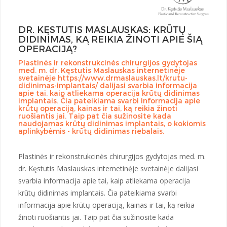
DR. KĘSTUTIS MASLAUSKAS: KRŪTŲ
DIDINIMAS, KĄ REIKIA ŽINOTI APIE ŠIĄ
OPERACIJĄ?
Plastinės ir rekonstrukcinės chirurgijos gydytojas
med. m. dr. Kęstutis Maslauskas internetinėje
svetainėje https://www.drmaslauskas.lt/krutu-
didinimas-implantais/ dalijasi svarbia informacija
apie tai, kaip atliekama operacija krūtų didinimas
implantais. Čia pateikiama svarbi informacija apie
krūtų operaciją, kainas ir tai, ką reikia žinoti
ruošiantis jai. Taip pat čia sužinosite kada
naudojamas krūtų didinimas implantais, o kokiomis
aplinkybėmis - krūtų didinimas riebalais.
Plastinės ir rekonstrukcinės chirurgijos gydytojas med. m.
dr. Kęstutis Maslauskas internetinėje svetainėje dalijasi
svarbia informacija apie tai, kaip atliekama operacija
krūtų didinimas implantais. Čia pateikiama svarbi
informacija apie krūtų operaciją, kainas ir tai, ką reikia
žinoti ruošiantis jai. Taip pat čia sužinosite kada