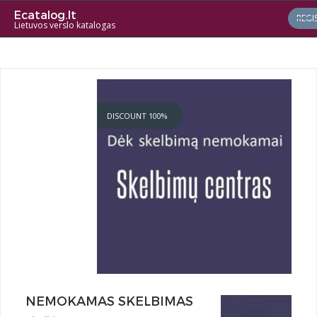
Ecatalog.lt
REGI
Lietuvos verslo katalogas
DISCOUNT 100%
NEMOKAMAS SKELBIMAS