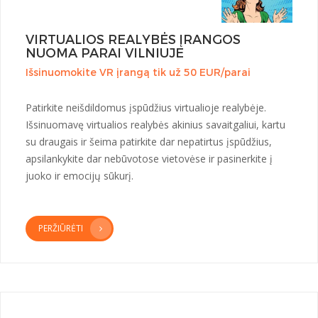
VIRTUALIOS REALYBĖS ĮRANGOS
NUOMA PARAI VILNIUJE
Išsinuomokite VR įrangą tik už 50 EUR/parai
Patirkite neišdildomus įspūdžius virtualioje realybėje.
Išsinuomavę virtualios realybės akinius savaitgaliui, kartu
su draugais ir šeima patirkite dar nepatirtus įspūdžius,
apsilankykite dar nebūvotose vietovėse ir pasinerkite į
juoko ir emocijų sūkurį.
PERŽIŪRĖTI