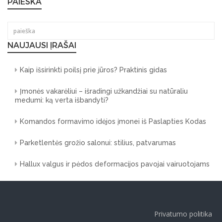
PAIEŠKA
NAUJAUSI ĮRAŠAI
Kaip išsirinkti poilsį prie jūros? Praktinis gidas
Įmonės vakarėliui – išradingi užkandžiai su natūraliu
medumi: ką verta išbandyti?
Komandos formavimo idėjos įmonei iš Paslapties Kodas
Parketlentės grožio salonui: stilius, patvarumas
Hallux valgus ir pėdos deformacijos pavojai vairuotojams
Privatumo politika