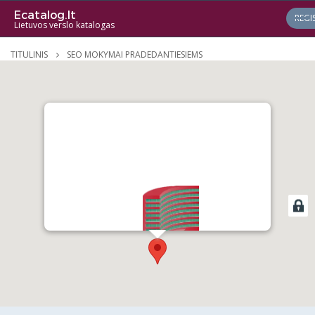
Ecatalog.lt
REGI
Lietuvos verslo katalogas
TITULINIS
SEO MOKYMAI PRADEDANTIESIEMS
SEO MOKYMAI
PRADEDANTIESIEMS
VIEW DETAILS