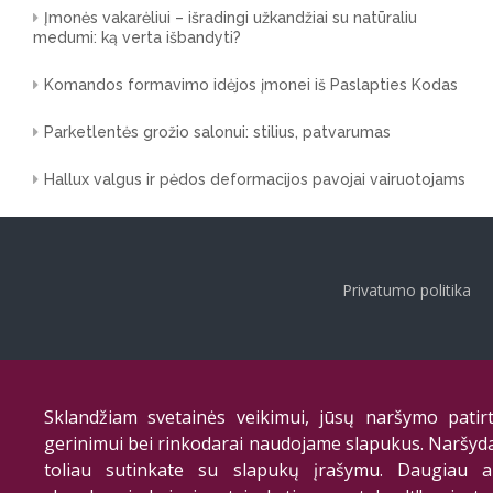
Įmonės vakarėliui – išradingi užkandžiai su natūraliu
medumi: ką verta išbandyti?
Komandos formavimo idėjos įmonei iš Paslapties Kodas
Parketlentės grožio salonui: stilius, patvarumas
Hallux valgus ir pėdos deformacijos pavojai vairuotojams
Privatumo politika
Sklandžiam svetainės veikimui, jūsų naršymo patirt
gerinimui bei rinkodarai naudojame slapukus. Naršyd
toliau sutinkate su slapukų įrašymu. Daugiau a