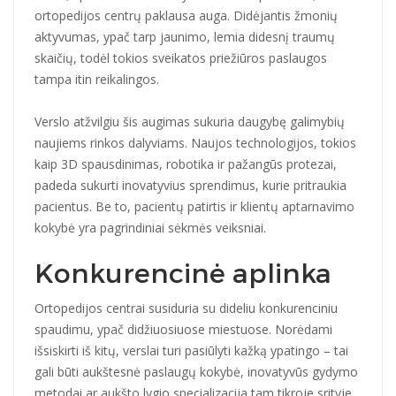
ortopedijos centrų paklausa auga. Didėjantis žmonių
aktyvumas, ypač tarp jaunimo, lemia didesnį traumų
skaičių, todėl tokios sveikatos priežiūros paslaugos
tampa itin reikalingos.
Verslo atžvilgiu šis augimas sukuria daugybę galimybių
naujiems rinkos dalyviams. Naujos technologijos, tokios
kaip 3D spausdinimas, robotika ir pažangūs protezai,
padeda sukurti inovatyvius sprendimus, kurie pritraukia
pacientus. Be to, pacientų patirtis ir klientų aptarnavimo
kokybė yra pagrindiniai sėkmės veiksniai.
Konkurencinė aplinka
Ortopedijos centrai susiduria su dideliu konkurenciniu
spaudimu, ypač didžiuosiuose miestuose. Norėdami
išsiskirti iš kitų, verslai turi pasiūlyti kažką ypatingo – tai
gali būti aukštesnė paslaugų kokybė, inovatyvūs gydymo
metodai ar aukšto lygio specializacija tam tikroje srityje,