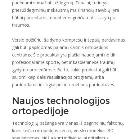
padėdami sumažinti uždegimą. Tepalai, turintys
priešuždegiminių ir skausmą malšinančių savybių, yra
būtini pacientams, norintiems greičiau atsistatyti po
traumos.
Verslo požiūriu, šaldymo kompresų ir tepalų pardavimas
gali būti papildomas pajamų šaltinis ortopedijos
centrams. Šie produktai yra plačiai naudojami ne tik
profesionaliame sporte, bet ir kasdieninėse traumų
gydymo procedūrose. Be to, tokie produktai gali būti
siūlomi kaip dalis reabilitacijos programų arba
parduodami tiesiogiai per internetines parduotuves.
Naujos technologijos
ortopedijoje
Technologijų pažanga yra vienas iš pagrindinių faktorių,
kuris keičia ortopedijos centrų verslo modelius. 3D
spausdinimas leidžia kurti individualiai pritaikytus