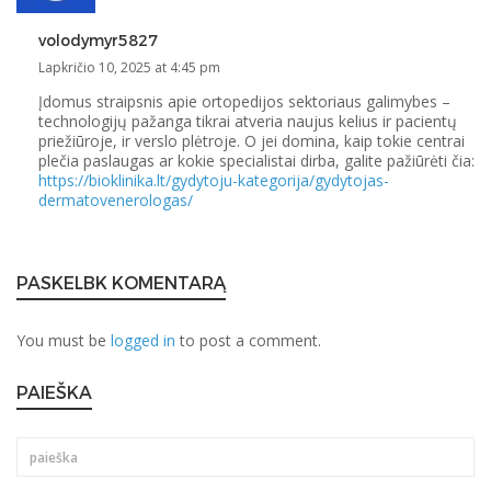
volodymyr5827
Lapkričio 10, 2025 at 4:45 pm
Įdomus straipsnis apie ortopedijos sektoriaus galimybes –
technologijų pažanga tikrai atveria naujus kelius ir pacientų
priežiūroje, ir verslo plėtroje. O jei domina, kaip tokie centrai
plečia paslaugas ar kokie specialistai dirba, galite pažiūrėti čia:
https://bioklinika.lt/gydytoju-kategorija/gydytojas-
dermatovenerologas/
PASKELBK KOMENTARĄ
You must be
logged in
to post a comment.
PAIEŠKA