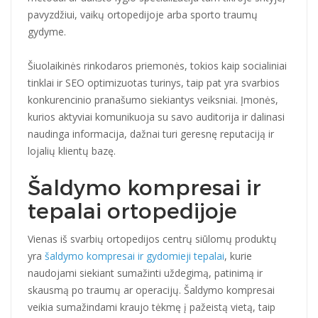
pavyzdžiui, vaikų ortopedijoje arba sporto traumų
gydyme.
Šiuolaikinės rinkodaros priemonės, tokios kaip socialiniai
tinklai ir SEO optimizuotas turinys, taip pat yra svarbios
konkurencinio pranašumo siekiantys veiksniai. Įmonės,
kurios aktyviai komunikuoja su savo auditorija ir dalinasi
naudinga informacija, dažnai turi geresnę reputaciją ir
lojalių klientų bazę.
Šaldymo kompresai ir
tepalai ortopedijoje
Vienas iš svarbių ortopedijos centrų siūlomų produktų
yra
šaldymo kompresai ir gydomieji tepalai
, kurie
naudojami siekiant sumažinti uždegimą, patinimą ir
skausmą po traumų ar operacijų. Šaldymo kompresai
veikia sumažindami kraujo tėkmę į pažeistą vietą, taip