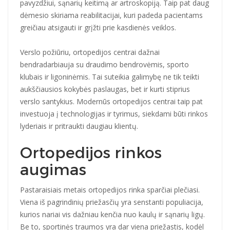
pavyzdžiui, sąnarių keitimą ar artroskopiją. Taip pat daug
dėmesio skiriama reabilitacijai, kuri padeda pacientams
greičiau atsigauti ir grįžti prie kasdienės veiklos.
Verslo požiūriu, ortopedijos centrai dažnai
bendradarbiauja su draudimo bendrovėmis, sporto
klubais ir ligoninėmis. Tai suteikia galimybę ne tik teikti
aukščiausios kokybės paslaugas, bet ir kurti stiprius
verslo santykius. Modernūs ortopedijos centrai taip pat
investuoja į technologijas ir tyrimus, siekdami būti rinkos
lyderiais ir pritraukti daugiau klientų.
Ortopedijos rinkos
augimas
Pastaraisiais metais ortopedijos rinka sparčiai plečiasi.
Viena iš pagrindinių priežasčių yra senstanti populiacija,
kurios nariai vis dažniau kenčia nuo kaulų ir sąnarių ligų.
Be to, sportinės traumos yra dar viena priežastis, kodėl