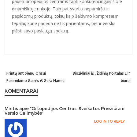
padėti ortopedijos centrams tapti konkurencingais šioje
dinamiškoje rinkoje. Taip pat svarbu nepamiršti ir
papildomų produktų, tokių kaip šaldymo kompresai ir
tepalai, kurie padeda ne tik pacientams, bet ir verslui
plėsti savo paslaugų spektrą.
Previous
Printų ant Sienų Ofisui
Biožidiniai iš „Židinių Portalas LT“
Ne
Post
post:
Pasirinkimo Gairės iš Gera Namie
biurui
po
navigation
KOMENTARAI
Mintis apie “Ortopedijos Centras: Sveikatos Priežiūra ir
Verslo Galimybės”
LOG IN TO REPLY