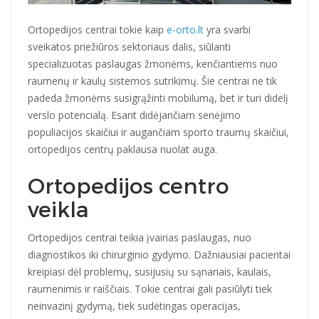
Ortopedijos centrai tokie kaip
e-orto.lt
yra svarbi
sveikatos priežiūros sektoriaus dalis, siūlanti
specializuotas paslaugas žmonėms, kenčiantiems nuo
raumenų ir kaulų sistemos sutrikimų. Šie centrai ne tik
padeda žmonėms susigrąžinti mobilumą, bet ir turi didelį
verslo potencialą. Esant didėjančiam senėjimo
populiacijos skaičiui ir augančiam sporto traumų skaičiui,
ortopedijos centrų paklausa nuolat auga.
Ortopedijos centro
veikla
Ortopedijos centrai teikia įvairias paslaugas, nuo
diagnostikos iki chirurginio gydymo. Dažniausiai pacientai
kreipiasi dėl problemų, susijusių su sąnariais, kaulais,
raumenimis ir raiščiais. Tokie centrai gali pasiūlyti tiek
neinvazinį gydymą, tiek sudėtingas operacijas,