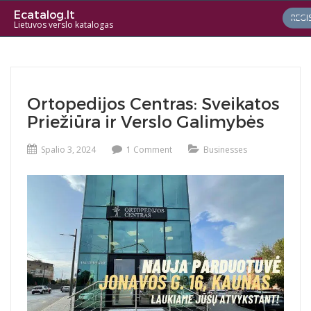
Ecatalog.lt
REGI
Lietuvos verslo katalogas
Ortopedijos Centras: Sveikatos
Priežiūra ir Verslo Galimybės
Spalio 3, 2024
1 Comment
Businesses