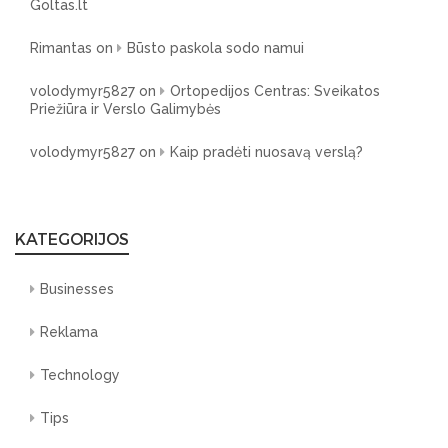
Goltas.lt
Rimantas
on
Būsto paskola sodo namui
volodymyr5827
on
Ortopedijos Centras: Sveikatos
Priežiūra ir Verslo Galimybės
volodymyr5827
on
Kaip pradėti nuosavą verslą?
KATEGORIJOS
Businesses
Reklama
Technology
Tips