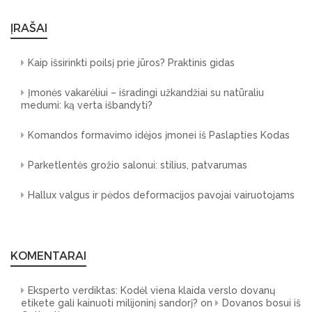
ĮRAŠAI
Kaip išsirinkti poilsį prie jūros? Praktinis gidas
Įmonės vakarėliui – išradingi užkandžiai su natūraliu
medumi: ką verta išbandyti?
Komandos formavimo idėjos įmonei iš Paslapties Kodas
Parketlentės grožio salonui: stilius, patvarumas
Hallux valgus ir pėdos deformacijos pavojai vairuotojams
KOMENTARAI
Eksperto verdiktas: Kodėl viena klaida verslo dovanų
etikete gali kainuoti milijoninį sandorį?
on
Dovanos bosui iš