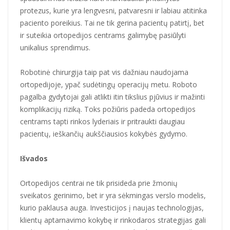
protezus, kurie yra lengvesni, patvaresni ir labiau atitinka
paciento poreikius. Tai ne tik gerina pacientų patirtį, bet
ir suteikia ortopedijos centrams galimybę pasiūlyti
unikalius sprendimus.
Robotinė chirurgija taip pat vis dažniau naudojama
ortopedijoje, ypač sudėtingų operacijų metu. Roboto
pagalba gydytojai gali atlikti itin tikslius pjūvius ir mažinti
komplikacijų riziką. Toks požiūris padeda ortopedijos
centrams tapti rinkos lyderiais ir pritraukti daugiau
pacientų, ieškančių aukščiausios kokybės gydymo.
Išvados
Ortopedijos centrai ne tik prisideda prie žmonių
sveikatos gerinimo, bet ir yra sėkmingas verslo modelis,
kurio paklausa auga. Investicijos į naujas technologijas,
klientų aptarnavimo kokybę ir rinkodaros strategijas gali