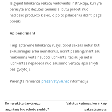
Įsigyjant lubrikantą reikėtų vadovautis instrukciją, kuri yra
parašyta ant dėžutės.Geriausia būtų pradėti nuo
nedidelio produkto kiekio, o po to palaipsniui didinti pagal
poreikį.
Apibendrinant
Taigi aptarėme lubrikantų rušys, todėl seksas neturi būti
skausmingas arba nemalonus, norint pasilengvinant sau
malonumą verta naudoti lubrikantą, tačiau jei net ir
lubrikantas nepadeda nuo sausumo vertėtų apsilankyti
pas gydytoją.
Parengta remiantis
prezervatyvai.net
informaciją
Previous
Ko nereikėtų daryti jeigu
Valiutos keitimas: kur ir kaip
Ne
Post
post:
augintinis bijo roboto siurblio?
pakeisti pinigus
po