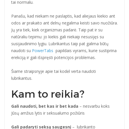
tai normalu.
Panašu, kad niekam ne paslaptis, kad aliejaus kiekio ant
odos ar prakaito ant delnų negalima keisti savo nuožiūra.
Jų yra tiek, kiek organizmas padarė. Taip pat ir su
natūraliu tepimu: jo kiekis gali niekaip nesusijęs su
susijaudinimo lygiu. Lubrikantus taip pat galima būtų
naudoti su
PowerTabs
papildais vyrams, kurie sustiprina
erekciją ir gali išspręsti potencijos problemas.
Šiame straipsnyje apie tai kodėl verta naudoti
lubrikantus.
Kam to reikia?
Gali naudoti, bet kas ir bet kada
– nesvarbu koks
Jūsų amžius lytis ir seksualumo požiūris
Gali padaryti seksą saugesnį
– lubrikanto