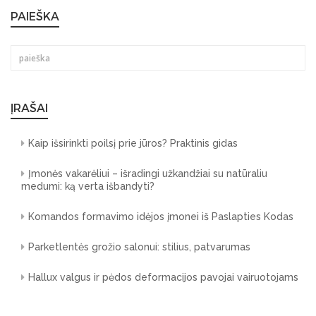
navigation
PAIEŠKA
ĮRAŠAI
Kaip išsirinkti poilsį prie jūros? Praktinis gidas
Įmonės vakarėliui – išradingi užkandžiai su natūraliu
medumi: ką verta išbandyti?
Komandos formavimo idėjos įmonei iš Paslapties Kodas
Parketlentės grožio salonui: stilius, patvarumas
Hallux valgus ir pėdos deformacijos pavojai vairuotojams