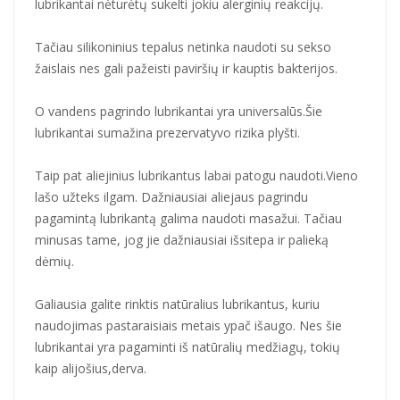
lubrikantai nėturėtų sukelti jokiu alerginių reakcijų.
Tačiau silikoninius tepalus netinka naudoti su sekso
žaislais nes gali pažeisti paviršių ir kauptis bakterijos.
O vandens pagrindo lubrikantai yra universalūs.Šie
lubrikantai sumažina prezervatyvo rizika plyšti.
Taip pat aliejinius lubrikantus labai patogu naudoti.Vieno
lašo užteks ilgam. Dažniausiai aliejaus pagrindu
pagamintą lubrikantą galima naudoti masažui. Tačiau
minusas tame, jog jie dažniausiai išsitepa ir palieką
dėmių.
Galiausia galite rinktis natūralius lubrikantus, kuriu
naudojimas pastaraisiais metais ypač išaugo. Nes šie
lubrikantai yra pagaminti iš natūralių medžiagų, tokių
kaip alijošius,derva.