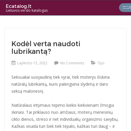
Ecatalog.lt
REGI
Lietuvos verslo katalogas
Kodėl verta naudoti
lubrikantą?
Lapkričio 15, 2022
No Comments
Tips
Seksualiai susijaudinę tiek vyrai, tiek moterys išskiria
natūralų lubrikantą, kuris palengvina slydimą ir daro
seksą malonesnį.
Natūralaus intymaus tepimo kiekis kiekvienam žmogui
skiriasi. Tai priklauso nuo amžiaus, moterų mėnesinių
ciklo dienos, streso ir net individualių organizmo savybių.
Kažkas visada turi šiek tiek tepalo, kažkas turi daug – ir