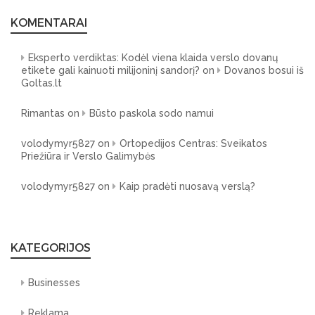
KOMENTARAI
Eksperto verdiktas: Kodėl viena klaida verslo dovanų
etikete gali kainuoti milijoninį sandorį?
on
Dovanos bosui iš
Goltas.lt
Rimantas
on
Būsto paskola sodo namui
volodymyr5827
on
Ortopedijos Centras: Sveikatos
Priežiūra ir Verslo Galimybės
volodymyr5827
on
Kaip pradėti nuosavą verslą?
KATEGORIJOS
Businesses
Reklama