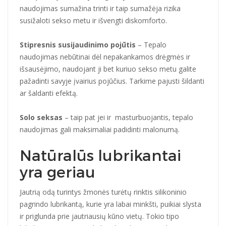
naudojimas sumažina trinti ir taip sumažėja rizika
susižaloti sekso metu ir išvengti diskomforto.
Stipresnis susijaudinimo pojūtis
– Tepalo
naudojimas nebūtinai dėl nepakankamos drėgmės ir
išsausėjimo, naudojant ji bet kuriuo sekso metu galite
pažadinti savyje įvairius pojūčius. Tarkime pajusti šildanti
ar šaldanti efektą.
Solo seksas
– taip pat jei ir masturbuojantis, tepalo
naudojimas gali maksimaliai padidinti malonumą.
Natūralūs lubrikantai
yra geriau
Jautrią odą turintys žmonės turėtų rinktis silikoninio
pagrindo lubrikantą, kurie yra labai minkšti, puikiai slysta
ir priglunda prie jautriausių kūno vietų. Tokio tipo