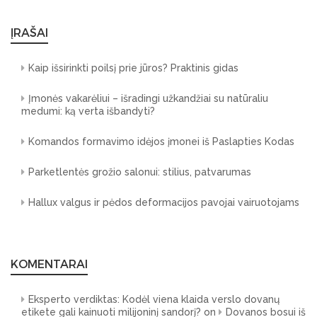
ĮRAŠAI
Kaip išsirinkti poilsį prie jūros? Praktinis gidas
Įmonės vakarėliui – išradingi užkandžiai su natūraliu
medumi: ką verta išbandyti?
Komandos formavimo idėjos įmonei iš Paslapties Kodas
Parketlentės grožio salonui: stilius, patvarumas
Hallux valgus ir pėdos deformacijos pavojai vairuotojams
KOMENTARAI
Eksperto verdiktas: Kodėl viena klaida verslo dovanų
etikete gali kainuoti milijoninį sandorį?
on
Dovanos bosui iš