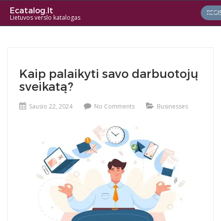
Ecatalog.lt
REGI
Lietuvos verslo katalogas
Kaip palaikyti savo darbuotojų
sveikatą?
Sausio 22, 2024
No Comments
Businesses