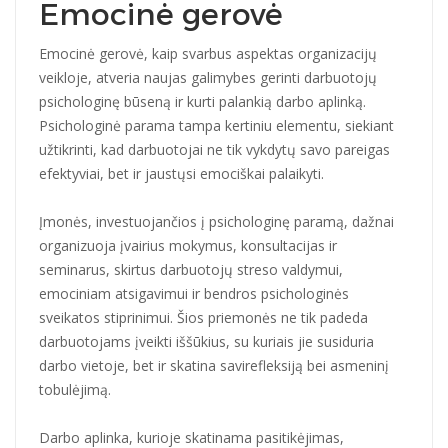
Emocinė gerovė
Emocinė gerovė, kaip svarbus aspektas organizacijų
veikloje, atveria naujas galimybes gerinti darbuotojų
psichologinę būseną ir kurti palankią darbo aplinką.
Psichologinė parama tampa kertiniu elementu, siekiant
užtikrinti, kad darbuotojai ne tik vykdytų savo pareigas
efektyviai, bet ir jaustųsi emociškai palaikyti.
Įmonės, investuojančios į psichologinę paramą, dažnai
organizuoja įvairius mokymus, konsultacijas ir
seminarus, skirtus darbuotojų streso valdymui,
emociniam atsigavimui ir bendros psichologinės
sveikatos stiprinimui. Šios priemonės ne tik padeda
darbuotojams įveikti iššūkius, su kuriais jie susiduria
darbo vietoje, bet ir skatina savirefleksiją bei asmeninį
tobulėjimą.
Darbo aplinka, kurioje skatinama pasitikėjimas,