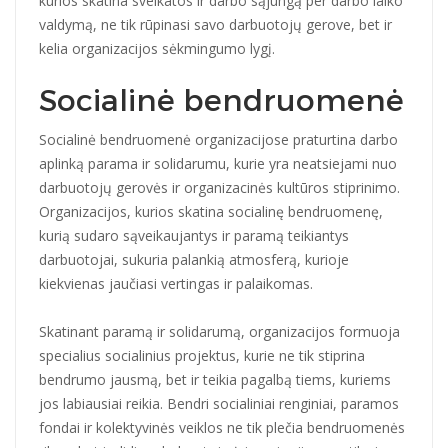
kurios skatina sveikatos ir darbo sąjungą per darbo laiko
valdymą, ne tik rūpinasi savo darbuotojų gerove, bet ir
kelia organizacijos sėkmingumo lygį.
Socialinė bendruomenė
Socialinė bendruomenė organizacijose praturtina darbo
aplinką parama ir solidarumu, kurie yra neatsiejami nuo
darbuotojų gerovės ir organizacinės kultūros stiprinimo.
Organizacijos, kurios skatina socialinę bendruomenę,
kurią sudaro sąveikaujantys ir paramą teikiantys
darbuotojai, sukuria palankią atmosferą, kurioje
kiekvienas jaučiasi vertingas ir palaikomas.
Skatinant paramą ir solidarumą, organizacijos formuoja
specialius socialinius projektus, kurie ne tik stiprina
bendrumo jausmą, bet ir teikia pagalbą tiems, kuriems
jos labiausiai reikia. Bendri socialiniai renginiai, paramos
fondai ir kolektyvinės veiklos ne tik plečia bendruomenės