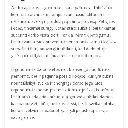
Darbo aplinkos ergonomika, kurią galima vadinti fizinio
komforto architektu, tampa svarbiausiu faktoriumi
užtikrinant sveiką ir produktyvų darbo procesą. Patogios
kėdės, tinkamai sureguliuotas stalo aukštis, bei tinkamai
suderinti darbo vietai skirti įrankiai nėra tik patogumui,
bet ir svarbiausios prevencinės priemonės, kurių tikslas –
sumažinti fizinį nuovargį ir užtikrinti, kad darbuotojai
galėtų dirbti ilgiau, nejausdami streso ir įtampos.
Ergonominės darbo vietos ne tik apsaugo nuo fizinės
įtempimo, bet ir pagerina poilsio kokybę, kuri yra būtina
norint išlaikyti sveiką ir energingą darbo jėgą. Šios
ergonominės inovacijos ne tik formuoja fizinį komfortą,
bet ir prisideda prie darbuotojų gerovės, užtikrindamos,
kad darbo vieta būtų ne tik efektyvi, bet ir sveika aplinka,
kurioje kiekvienas darbuotojas gali pajusti rūpinimąsi
savo gerove.