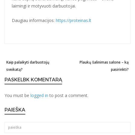
laimingi ir motyvuoti darbuotojai.
Daugiau informacijos:
https://proteinas.lt
Previous
Kaip palaikyti darbuotojų
Plaukų šalinimas salone – ką
Ne
Post
post:
sveikatą?
pasirinkti?
po
navigation
PASKELBK KOMENTARĄ
You must be
logged in
to post a comment.
PAIEŠKA