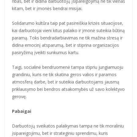
ribas, bet ir didina darbuotojų įsipareigojimą ne tik vienas
kitam, bet ir įmonės bendrai misijai.
Solidarumo kultūra taip pat pasireiškia krizės situacijose,
kai darbuotojai vieni kitus palaiko ir įmonė suteikia būtiną
paramą. Toks bendradarbiavimas ne tik mažina stresą ir
didina emocinį atsparumą, bet ir stiprina organizacijos
pasiryžimą įveikti sunkumus kartu.
Taigi, socialinė bendruomenė tampa stipriu jungiamuoju
grandiniu, kuris ne tik skatina geros valios ir paramos
atmosferą darbe, bet ir suteikia darbuotojams jausmą
priklausymo bei bendros atsakomybės už savo kolektyvo
gerovę.
Pabaigai
Darbuotojų sveikatos palaikymas tampa ne tik moraliniu
įsipareigojimu, bet ir strateginiu sprendimu, kuris