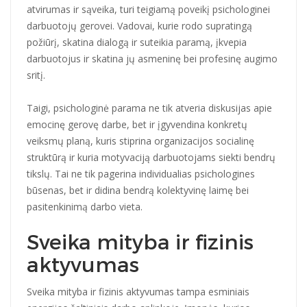
atvirumas ir sąveika, turi teigiamą poveikį psichologinei
darbuotojų gerovei. Vadovai, kurie rodo supratingą
požiūrį, skatina dialogą ir suteikia paramą, įkvepia
darbuotojus ir skatina jų asmeninę bei profesinę augimo
sritį.
Taigi, psichologinė parama ne tik atveria diskusijas apie
emocinę gerovę darbe, bet ir įgyvendina konkretų
veiksmų planą, kuris stiprina organizacijos socialinę
struktūrą ir kuria motyvaciją darbuotojams siekti bendrų
tikslų. Tai ne tik pagerina individualias psichologines
būsenas, bet ir didina bendrą kolektyvinę laimę bei
pasitenkinimą darbo vieta.
Sveika mityba ir fizinis
aktyvumas
Sveika mityba ir fizinis aktyvumas tampa esminiais