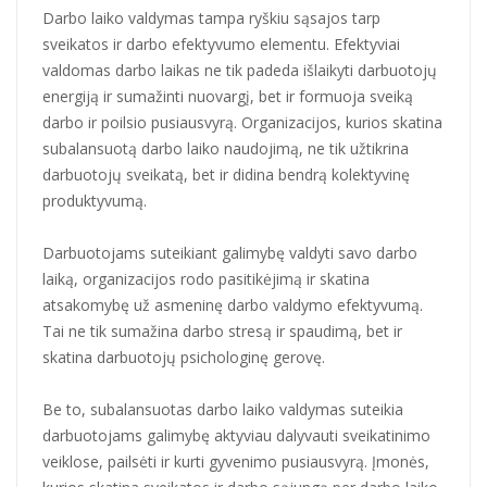
Darbo laiko valdymas tampa ryškiu sąsajos tarp
sveikatos ir darbo efektyvumo elementu. Efektyviai
valdomas darbo laikas ne tik padeda išlaikyti darbuotojų
energiją ir sumažinti nuovargį, bet ir formuoja sveiką
darbo ir poilsio pusiausvyrą. Organizacijos, kurios skatina
subalansuotą darbo laiko naudojimą, ne tik užtikrina
darbuotojų sveikatą, bet ir didina bendrą kolektyvinę
produktyvumą.
Darbuotojams suteikiant galimybę valdyti savo darbo
laiką, organizacijos rodo pasitikėjimą ir skatina
atsakomybę už asmeninę darbo valdymo efektyvumą.
Tai ne tik sumažina darbo stresą ir spaudimą, bet ir
skatina darbuotojų psichologinę gerovę.
Be to, subalansuotas darbo laiko valdymas suteikia
darbuotojams galimybę aktyviau dalyvauti sveikatinimo
veiklose, pailsėti ir kurti gyvenimo pusiausvyrą. Įmonės,