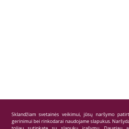
Sklandžiam svetainės veikimui, jūsų naršymo patirt
gerinimui bei rinkodarai naudojame slapukus. Naršyd
toliau sutinkate su slapukų įrašymu. Daugiau a