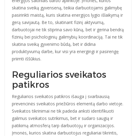
energijos šaltiniais darbo aplinkoje. Įmonės, kurios
skatina sveiką gyvenseną, teikia darbuotojams galimybę
pasirinkti maistą, kuris skatina energijos lygio išlaikymą ir
gerą savijautą. Be to, skatinant fizinį aktyvumą,
darbuotojai ne tik stiprina savo kūną, bet ir gerina bendrą
fizinių bei psichologinių galimybių koordinaciją. Tai ne tik
skatina sveiką gyvenimo būdą, bet ir didina
produktyvumą darbe, kur visi yra energingi ir pasirengę
priimti iššūkius.
Reguliarios sveikatos
patikros
Reguliarios sveikatos patikros išauga į svarbiausią
prevencinės sveikatos priežiūros elementą darbo vietoje.
Sveikatos tikrinimai ne tik padeda anksti identifikuoti
galimus sveikatos sutrikimus, bet ir sudaro saugią ir
patikimą atmosferą tarp darbuotojų ir organizacijos.
Įmonės, kurios skatina darbuotojus reguliariai tikrintis,