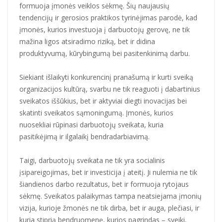
formuoja įmonės veiklos sėkmę. Šių naujausių
tendencijų ir gerosios praktikos tyrinėjimas parodė, kad
įmonės, kurios investuoja į darbuotojų gerovę, ne tik
mažina ligos atsiradimo riziką, bet ir didina
produktyvumą, kūrybingumą bei pasitenkinimą darbu.
Siekiant išlaikyti konkurencinį pranašumą ir kurti sveiką
organizacijos kultūrą, svarbu ne tik reaguoti į dabartinius
sveikatos iššūkius, bet ir aktyviai diegti inovacijas bei
skatinti sveikatos sąmoningumą. Įmonės, kurios
nuosekliai rūpinasi darbuotojų sveikata, kuria
pasitikėjimą ir ilgalaikį bendradarbiavimą.
Taigi, darbuotojų sveikata ne tik yra socialinis
įsipareigojimas, bet ir investicija į ateitį. Ji nulemia ne tik
šiandienos darbo rezultatus, bet ir formuoja rytojaus
sėkmę. Sveikatos palaikymas tampa neatsiejama įmonių
vizija, kurioje žmonės ne tik dirba, bet ir auga, plečiasi, ir
kuria stiprią bendruomenę, kurios pagrindas – sveiki,