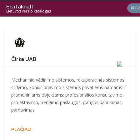
Ecatalog.lt
REGI
Lietuvos verslo katalogas
Čirta UAB
Mechaninio vėdinimo sistemos, rekuperacinės sistemos,
šildymo, kondicionavimo sistemos privatiems namams ir
pramoniniams objektams: profesionalios konsultavimo,
projektavimo, įrengimo paslaugos, įrangos parinkimas,
pardavimas
PLAČIAU