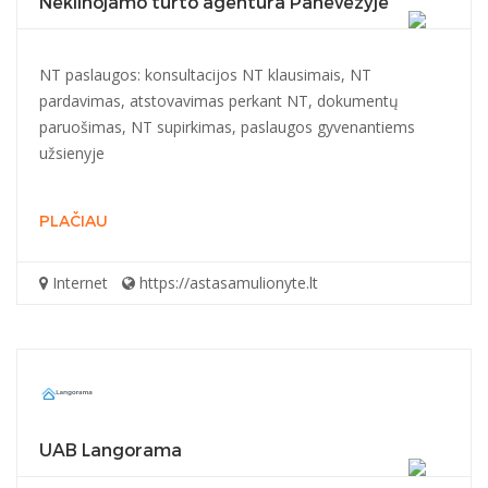
Nekilnojamo turto agentūra Panevėžyje
NT paslaugos: konsultacijos NT klausimais, NT
pardavimas, atstovavimas perkant NT, dokumentų
paruošimas, NT supirkimas, paslaugos gyvenantiems
užsienyje
PLAČIAU
Internet
https://astasamulionyte.lt
UAB Langorama