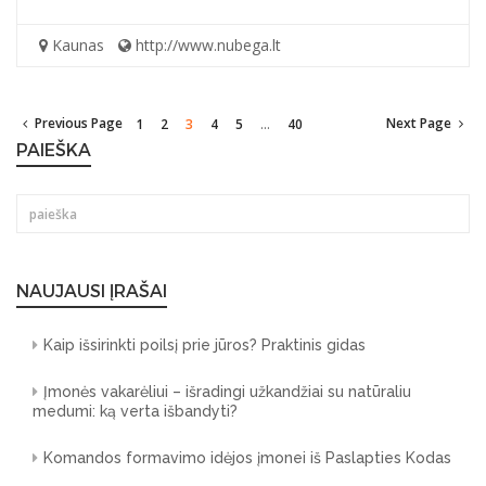
Kaunas
http://www.nubega.lt
...
Previous Page
Next Page
1
2
3
4
5
40
PAIEŠKA
NAUJAUSI ĮRAŠAI
Kaip išsirinkti poilsį prie jūros? Praktinis gidas
Įmonės vakarėliui – išradingi užkandžiai su natūraliu
medumi: ką verta išbandyti?
Komandos formavimo idėjos įmonei iš Paslapties Kodas