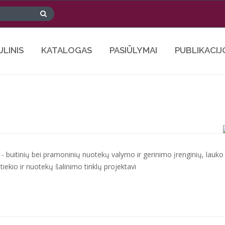
ULINIS
KATALOGAS
PASIŪLYMAI
PUBLIKACIJ
ja - buitinių bei pramoninių nuotekų valymo ir gerinimo įrenginių, lauko
ekio ir nuotekų šalinimo tinklų projektavi