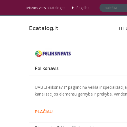
Lietuvos verslo katalogas
Pagalba
Ecatalog.lt
TIT
Feliksnavis
UAB „Feliksnavis“ pagrindinė veikla ir specializaci
kanalizacijos elementų gamyba ir prekyba, vandenti
PLAČIAU