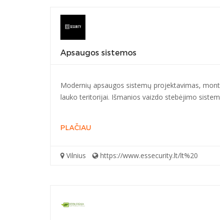
Apsaugos sistemos
Modernių apsaugos sistemų projektavimas, montav
lauko teritorijai. Išmanios vaizdo stebėjimo siste
PLAČIAU
Vilnius
https://www.essecurity.lt/lt%20