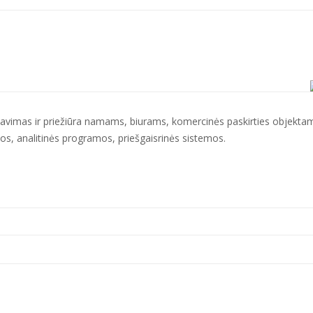
imas ir priežiūra namams, biurams, komercinės paskirties objekta
mos, analitinės programos, priešgaisrinės sistemos.