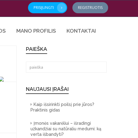
PRISIJUNGTI
REGISTRUOTIS
OS
MANO PROFILIS
KONTAKTAI
PAIEŠKA
NAUJAUSI ĮRAŠAI
Kaip išsirinkti poilsį prie jūros?
Praktinis gidas
Įmonės vakarėliui – išradingi
užkandžiai su natūraliu medumi: ką
verta išbandyti?