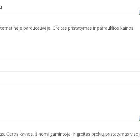
u
nternetinėje parduotuvėje. Greitas pristatymas ir patrauklios kainos.
s. Geros kainos, žinomi gamintojai ir greitas prekių pristatymas viso