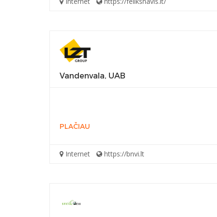
Internet
https://feliksnavis.lt/
Vandenvala, UAB
PLAČIAU
Internet
https://bnvi.lt