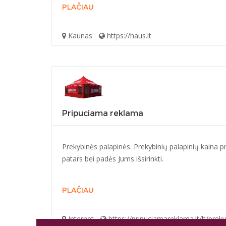
PLAČIAU
Kaunas
https://haus.lt
Pripuciama reklama
Prekybinės palapinės. Prekybinių palapinių kaina pr
patars bei padės Jums išsirinkti.
PLAČIAU
Internet
https://pripuciamareklama.lt/lt/prek