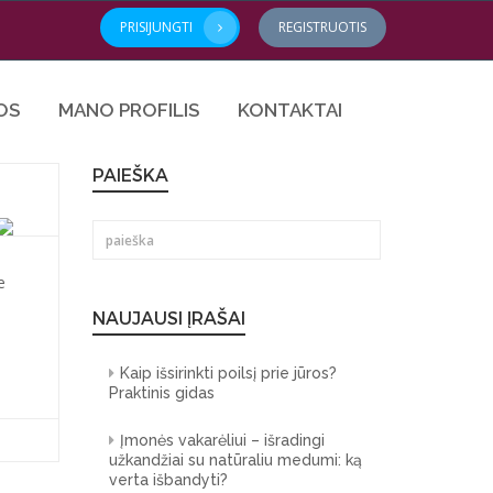
PRISIJUNGTI
REGISTRUOTIS
OS
MANO PROFILIS
KONTAKTAI
PAIEŠKA
e
NAUJAUSI ĮRAŠAI
Kaip išsirinkti poilsį prie jūros?
Praktinis gidas
Įmonės vakarėliui – išradingi
užkandžiai su natūraliu medumi: ką
verta išbandyti?