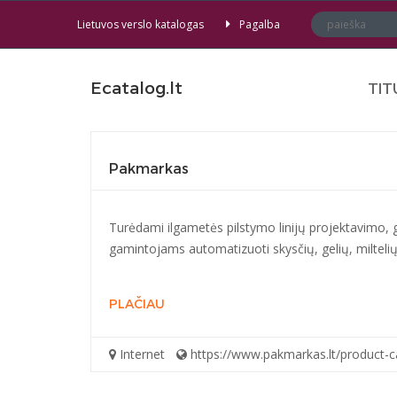
Lietuvos verslo katalogas
Pagalba
Ecatalog.lt
TIT
Pakmarkas
Turėdami ilgametės pilstymo linijų projektavimo, 
gamintojams automatizuoti skysčių, gelių, miltelių, 
PLAČIAU
Internet
https://www.pakmarkas.lt/product-ca