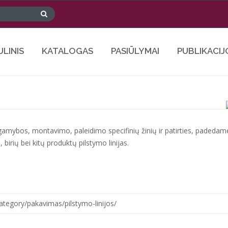
ULINIS
KATALOGAS
PASIŪLYMAI
PUBLIKACIJ
gamybos, montavimo, paleidimo specifinių žinių ir patirties, padedam
birių bei kitų produktų pilstymo linijas.
tegory/pakavimas/pilstymo-linijos/