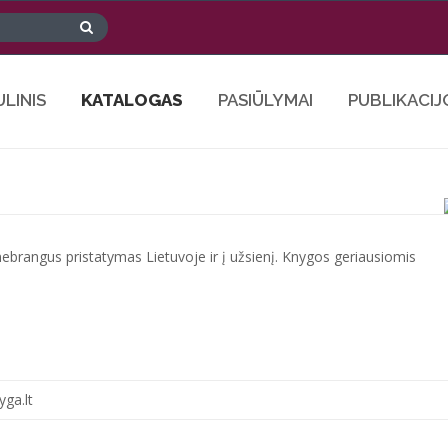
ULINIS
KATALOGAS
PASIŪLYMAI
PUBLIKACIJ
 nebrangus pristatymas Lietuvoje ir į užsienį. Knygos geriausiomis
ga.lt