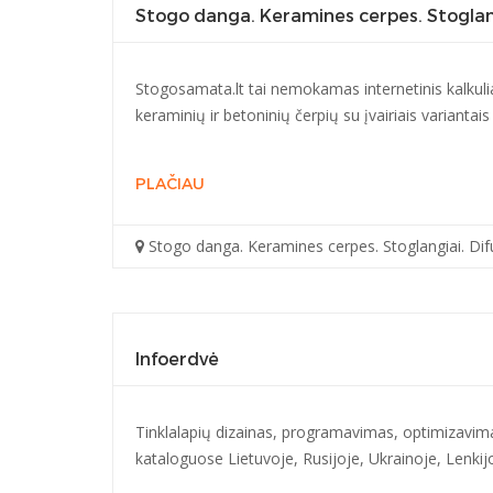
Stogo danga. Keramines cerpes. Stoglangi
Stogosamata.lt tai nemokamas internetinis kalkulia
keraminių ir betoninių čerpių su įvairiais variantai
PLAČIAU
Stogo danga. Keramines cerpes. Stoglangiai. Difu
Infoerdvė
Tinklalapių dizainas, programavimas, optimizavim
kataloguose Lietuvoje, Rusijoje, Ukrainoje, Lenkijo