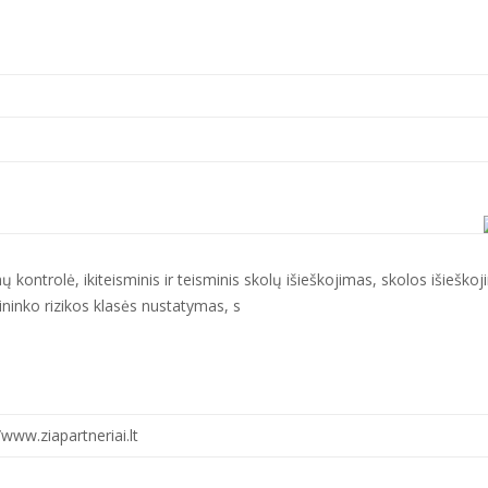
ų kontrolė, ikiteisminis ir teisminis skolų išieškojimas, skolos išieško
lininko rizikos klasės nustatymas, s
/www.ziapartneriai.lt