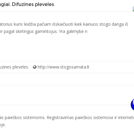
ai. Difuzines pleveles.
torius kuris leidžia pačiam išskaičiuoti kiek kainuos stogo danga iš
s ir pagal skirtingus gamintojus. Yra galimybė n
zines pleveles.
http://www.stogosamata.lt
as paieškos sistemoms. Registravimas paieškos sistemose ir internet
je.