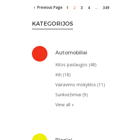
...
Previous Page
1
2
3
4
349
KATEGORIJOS
ai
Automobiliai
(4)
Kitos paslaugos (48)
Kiti (18)
Vairavimo mokyklos (11)
sai (21)
Sunkvežimiai (9)
View all »