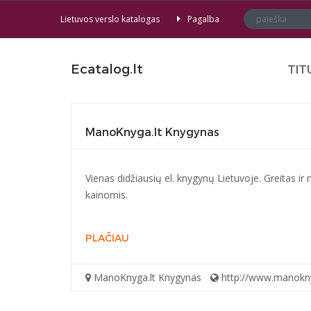
Lietuvos verslo katalogas
Pagalba
Ecatalog.lt
TIT
ManoKnyga.lt Knygynas
Vienas didžiausių el. knygynų Lietuvoje. Greitas ir
kainomis.
PLAČIAU
ManoKnyga.lt Knygynas
http://www.manokny