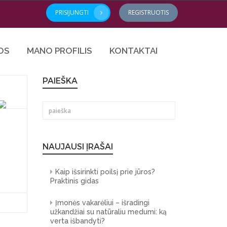
PRISIJUNGTI
REGISTRUOTIS
OS
MANO PROFILIS
KONTAKTAI
PAIEŠKA
NAUJAUSI ĮRAŠAI
Kaip išsirinkti poilsį prie jūros?
Praktinis gidas
Įmonės vakarėliui – išradingi
užkandžiai su natūraliu medumi: ką
verta išbandyti?