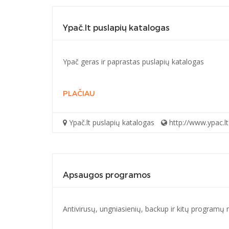
Ypač.lt puslapių katalogas
Ypač geras ir paprastas puslapių katalogas
PLAČIAU
Ypač.lt puslapių katalogas
http://www.ypac.lt
Apsaugos programos
Antivirusų, ungniasienių, backup ir kitų program