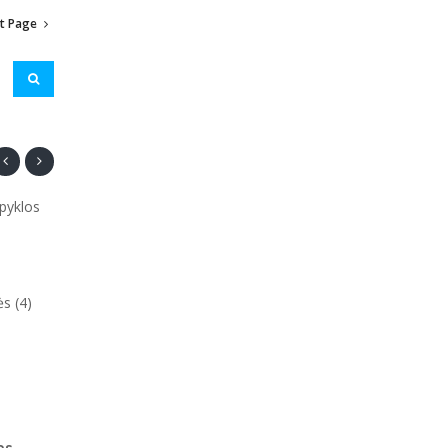
t Page
Kompiuteriai
lpyklos
Grafika, animacija (8)
Kompiuteriai, dalys (7)
Priežiūra, remontas (24)
s (4)
Programinė įranga (12)
View all »