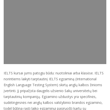
IELTS kursai jums patogiu būdu: nuotoliniai arba klasėse. IELTS
norintiems laikyti tarptautinį IELTS egzaminą (International
English Language Testing System) skirtą anglų kalbos žinioms
įvertinti. Jį pripažįsta daugelis užsienio šalių universitetų bei
tarptautinių kompanijų. Egzamino užduotys yra specifinės,
sudėtingesnės nei anglų kalbos valstybinio brandos egzamino,
todėl būtina rasti laiko egzaminui pasiruošti kartu su