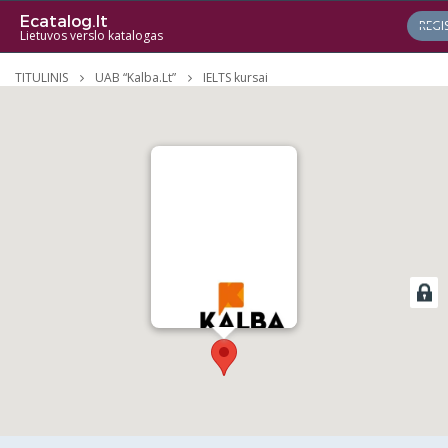
Ecatalog.lt
REGI
Lietuvos verslo katalogas
TITULINIS
UAB “Kalba.Lt”
IELTS kursai
UAB “Kalba.Lt”
VIEW DETAILS