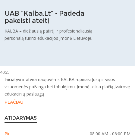
UAB “Kalba.Lt” - Padeda
pakeisti ateitį
KALBA – didžiausią patirtį ir profesionaliausią
personalą turinti edukacijos įmonė Lietuvoje.
4055
Iniciatyvi ir atvira naujovėms KALBA rūpinasi Jūsų ir visos
visuomenės pažanga bei tobulėjimu. Įmonė teikia plačią įvairovę
edukacinių paslaugų
PLAČIAU
ATIDARYMAS
Pir
08:00 AM - 06:00 PM