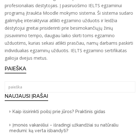
profesionaliais dėstytojais. Į pasiruošimo IELTS egzaminui
programą įtraukta Moodle mokymo sistema. Ši sistema sudaro
galimybę interaktyviai atlikti egzamino užduotis ir leidžia
dėstytojui greitai prisiderinti prie besimokančiųjų žinių
įsisavinimo tempo, daugiau laiko skirti toms egzamino
užduotims, kurias sekasi atlikti prasčiau, namų darbams paskirti
individualias egzaminų užduotis. IELTS egzamino sertifikatas
galioja dvejus metus.
PAIEŠKA
NAUJAUSI ĮRAŠAI
Kaip išsirinkti poilsį prie jūros? Praktinis gidas
Įmonės vakarėliui – išradingi užkandžiai su natūraliu
medumi: ką verta išbandyti?