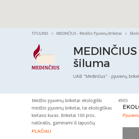
TITULINIS
MEDINČIUS – Medžio Pjuvenų Briketai
Ekolo
MEDINČIUS –
šiluma
UAB "Medinčius" - pjuvenų brike
Medžio pjuvenų briketai: ekologiški
4905
EKOL
medžio pjuvenų briketai, tai ekologiškas
kietasis kuras. Briketai 100 proc.
Pjuven
natūralūs, gaminami iš lapuočių
PLAČIAU