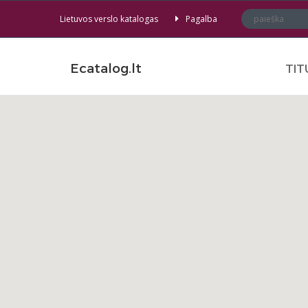
Lietuvos verslo katalogas
Pagalba
Ecatalog.lt
TIT