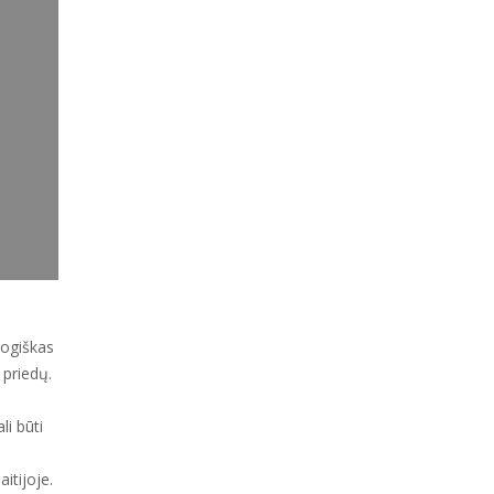
logiškas
 priedų.
li būti
itijoje.