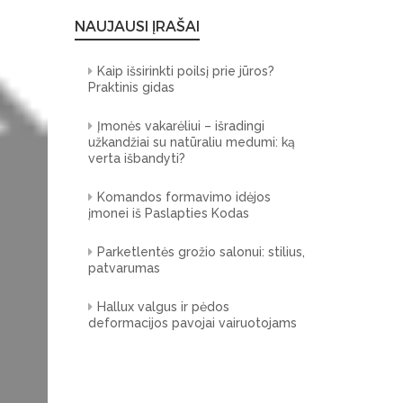
NAUJAUSI ĮRAŠAI
Kaip išsirinkti poilsį prie jūros?
Praktinis gidas
Įmonės vakarėliui – išradingi
užkandžiai su natūraliu medumi: ką
verta išbandyti?
Komandos formavimo idėjos
įmonei iš Paslapties Kodas
Parketlentės grožio salonui: stilius,
patvarumas
Hallux valgus ir pėdos
deformacijos pavojai vairuotojams