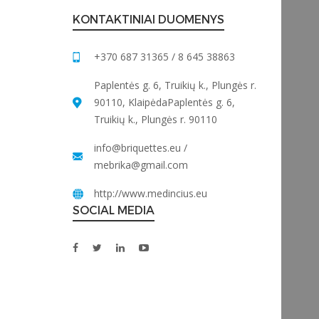
KONTAKTINIAI DUOMENYS
+370 687 31365 / 8 645 38863
Paplentės g. 6, Truikių k., Plungės r.
90110, KlaipėdaPaplentės g. 6,
Truikių k., Plungės r. 90110
info@briquettes.eu
/
mebrika@gmail.com
http://www.medincius.eu
SOCIAL MEDIA