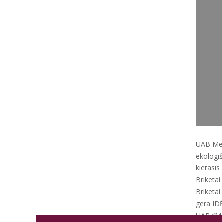
UAB Med
ekologi
kietasis
Briketai
Briketai
gera ID
UAB “Med