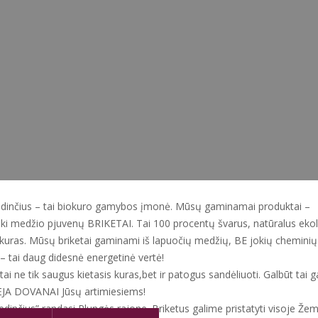
inčius – tai biokuro gamybos įmonė. Mūsų gaminamai produktai –
ški medžio pjuvenų BRIKETAI. Tai 100 procentų švarus, natūralus eko
 kuras. Mūsų briketai gaminami iš lapuočių medžių, BE jokių cheminių
 – tai daug didesnė energetinė vertė!
 tai ne tik saugus kietasis kuras,bet ir patogus sandėliuoti. Galbūt tai ga
ĖJA DOVANAI Jūsų artimiesiems!
inčius” randasi Plungės rajone. Briketus galime pristatyti visoje Žema