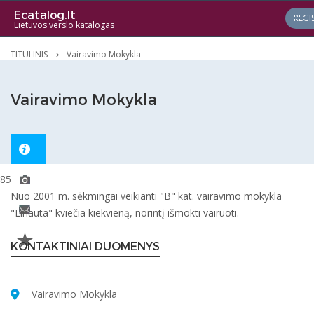
Ecatalog.lt
REGI
Lietuvos verslo katalogas
TITULINIS
Vairavimo Mokykla
Vairavimo Mokykla
853
Nuo 2001 m. sėkmingai veikianti "B" kat. vairavimo mokykla
"Linauta" kviečia kiekvieną, norintį išmokti vairuoti.
KONTAKTINIAI DUOMENYS
Vairavimo Mokykla