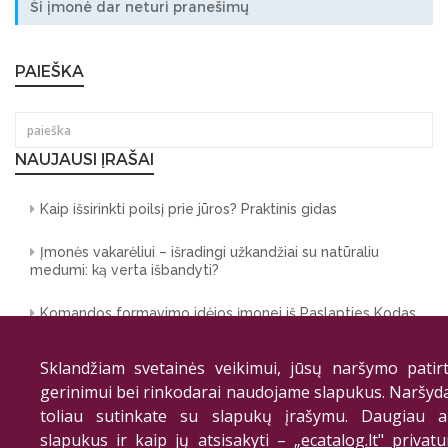
Ši įmonė dar neturi pranešimų
PAIEŠKA
NAUJAUSI ĮRAŠAI
Kaip išsirinkti poilsį prie jūros? Praktinis gidas
Įmonės vakarėliui – išradingi užkandžiai su natūraliu
medumi: ką verta išbandyti?
Komandos formavimo idėjos įmonei iš Paslapties Kodas
Parketlentės grožio salonui: stilius, patvarumas
Sklandžiam svetainės veikimui, jūsų naršymo patirt
gerinimui bei rinkodarai naudojame slapukus. Naršyd
Hallux valgus ir pėdos deformacijos pavojai vairuotojams
toliau sutinkate su slapukų įrašymu. Daugiau a
slapukus ir kaip jų atsisakyti –
„ecatalog.lt" privat