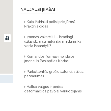
NAUJAUSI ĮRAŠAI
Kaip išsirinkti poilsį prie jūros?
Praktinis gidas
Įmonės vakarėliui – išradingi
užkandžiai su natūraliu medumi: ką
verta išbandyti?
Komandos formavimo idėjos
įmonei iš Paslapties Kodas
Parketlentės grožio salonui: stilius,
patvarumas
Hallux valgus ir pėdos
deformacijos pavojai vairuotojams