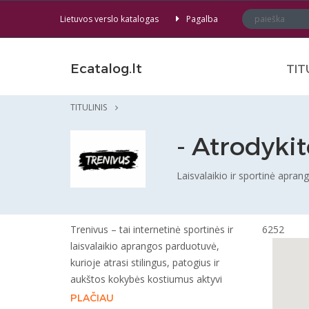
Lietuvos verslo katalogas
Pagalba
Ecatalog.lt
TIT
TITULINIS
- Atrodykit
Laisvalaikio ir sportinė apra
Trenivus – tai internetinė sportinės ir
6252
laisvalaikio aprangos parduotuvė,
kurioje atrasi stilingus, patogius ir
aukštos kokybės kostiumus aktyvi
PLAČIAU