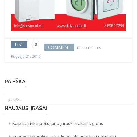
LIKE
0
COMMENT
no comments
Rugsėjo 21, 2019
PAIEŠKA
NAUJAUSI ĮRAŠAI
Kaip išsirinkti poilsį prie jūros? Praktinis gidas
Įmonės vakarėliui – išradingi užkandžiai su natūraliu