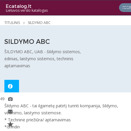
Ecatalog.lt
REGI
Lietuvos verslo katalogas
TITULINIS
SILDYMO ABC
SILDYMO ABC
ŠILDYMO ABC, UAB - šildymo sistemos,
ėdinias, laistymo sistemos, techninis
aptarnavimas
4915
Šildymo ABC - tai ilgametę patirtį turinti kompanija, šildymo,
vėdinimo, laistymo sistemose.
* Techninė priežiūra/ aptarnavimas
*Grindin