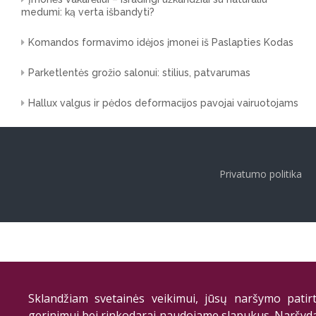
medumi: ką verta išbandyti?
Komandos formavimo idėjos įmonei iš Paslapties Kodas
Parketlentės grožio salonui: stilius, patvarumas
Hallux valgus ir pėdos deformacijos pavojai vairuotojams
Privatumo politika
Sklandžiam svetainės veikimui, jūsų naršymo patirt
gerinimui bei rinkodarai naudojame slapukus. Naršyd