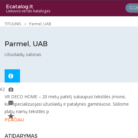
Ecatalog.lt
REGI
Lietuvos verslo katalogas
TITULINIS
Parmel, UAB
Parmel, UAB
Užuolaidų salonas
6260
VR DECO HOME – 20 metų patirtį sukaupusi tekstilės įmonė,
kuri specializuojasi užuolaidų ir patalynės gaminiuose. Siūlome
platų namų tekstilės p
PLAČIAU
ATIDARYMAS