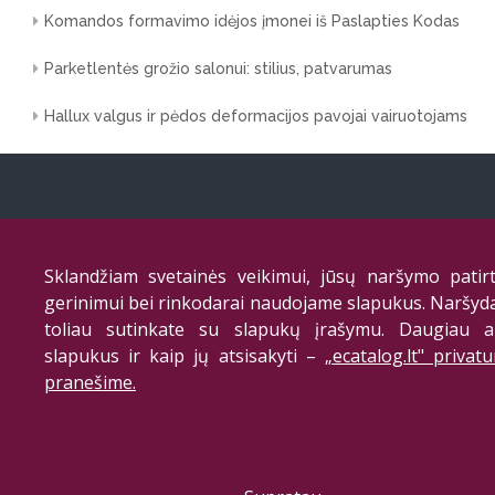
Komandos formavimo idėjos įmonei iš Paslapties Kodas
Parketlentės grožio salonui: stilius, patvarumas
Hallux valgus ir pėdos deformacijos pavojai vairuotojams
Privatumo politika
Sklandžiam svetainės veikimui, jūsų naršymo patirt
gerinimui bei rinkodarai naudojame slapukus. Naršyd
toliau sutinkate su slapukų įrašymu. Daugiau a
slapukus ir kaip jų atsisakyti –
„ecatalog.lt" privat
pranešime.