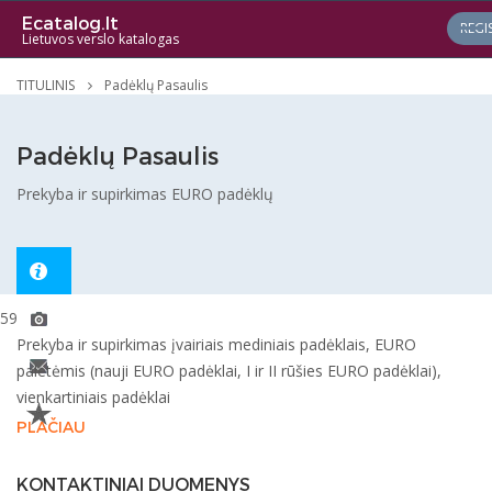
Ecatalog.lt
REGI
Lietuvos verslo katalogas
TITULINIS
Padėklų Pasaulis
Padėklų Pasaulis
Prekyba ir supirkimas EURO padėklų
5991
Prekyba ir supirkimas įvairiais mediniais padėklais, EURO
paletėmis (nauji EURO padėklai, I ir II rūšies EURO padėklai),
vienkartiniais padėklai
PLAČIAU
KONTAKTINIAI DUOMENYS