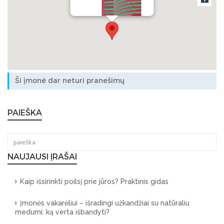
Padėklų Pasaulis
Ši įmonė dar neturi pranešimų
PAIEŠKA
NAUJAUSI ĮRAŠAI
Kaip išsirinkti poilsį prie jūros? Praktinis gidas
Įmonės vakarėliui – išradingi užkandžiai su natūraliu
medumi: ką verta išbandyti?