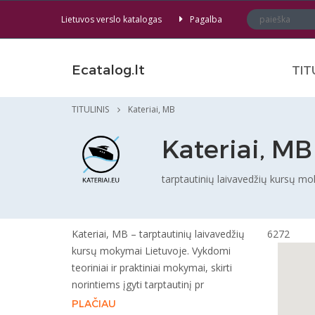
Lietuvos verslo katalogas
Pagalba
Ecatalog.lt
TIT
TITULINIS
Kateriai, MB
Kateriai, MB
tarptautinių laivavedžių kursų m
Kateriai, MB – tarptautinių laivavedžių
6272
kursų mokymai Lietuvoje. Vykdomi
teoriniai ir praktiniai mokymai, skirti
norintiems įgyti tarptautinį pr
PLAČIAU