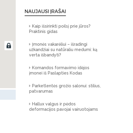
NAUJAUSI ĮRAŠAI
Kaip išsirinkti poilsį prie jūros?
Praktinis gidas
Įmonės vakarėliui – išradingi
užkandžiai su natūraliu medumi: ką
verta išbandyti?
Komandos formavimo idėjos
įmonei iš Paslapties Kodas
Parketlentės grožio salonui: stilius,
patvarumas
Hallux valgus ir pėdos
deformacijos pavojai vairuotojams