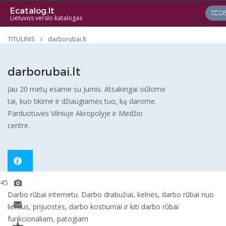
Ecatalog.lt
REGI
Lietuvos verslo katalogas
TITULINIS
darborubai.lt
darborubai.lt
Jau 20 metų esame su Jumis. Atsakingai siūlome
tai, kuo tikime ir džiaugiamės tuo, ką darome.
Parduotuvės Vilniuje Akropolyje ir Medžio
centre.
4565
Darbo rūbai internetu. Darbo drabužiai, kelnės, darbo rūbai nuo
lietaus, prijuostės, darbo kostiumai ir kiti darbo rūbai
funkcionaliam, patogiam