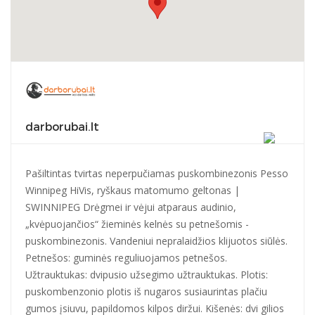
darborubai.lt
darborubai.lt
Pašiltintas tvirtas neperpučiamas puskombinezonis Pesso
Winnipeg HiVis, ryškaus matomumo geltonas |
SWINNIPEG Drėgmei ir vėjui atparaus audinio,
„kvėpuojančios“ žieminės kelnės su petnešomis -
puskombinezonis. Vandeniui nepralaidžios klijuotos siūlės.
Petnešos: guminės reguliuojamos petnešos.
Užtrauktukas: dvipusio užsegimo užtrauktukas. Plotis:
puskombenzonio plotis iš nugaros susiaurintas plačiu
gumos įsiuvu, papildomos kilpos diržui. Kišenės: dvi gilios