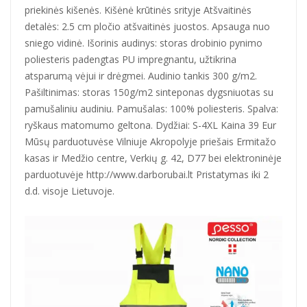
priekinės kišenės. Kišėnė krūtinės srityje Atšvaitinės
detalės: 2.5 cm pločio atšvaitinės juostos. Apsauga nuo
sniego vidinė. Išorinis audinys: storas drobinio pynimo
poliesteris padengtas PU impregnantu, užtikrina
atsparumą vėjui ir drėgmei. Audinio tankis 300 g/m2.
Pašiltinimas: storas 150g/m2 sinteponas dygsniuotas su
pamušaliniu audiniu. Pamušalas: 100% poliesteris. Spalva:
ryškaus matomumo geltona. Dydžiai: S-4XL Kaina 39 Eur
Mūsų parduotuvėse Vilniuje Akropolyje priešais Ermitažo
kasas ir Medžio centre, Verkių g. 42, D77 bei elektroninėje
parduotuvėje http://www.darborubai.lt Pristatymas iki 2
d.d. visoje Lietuvoje.