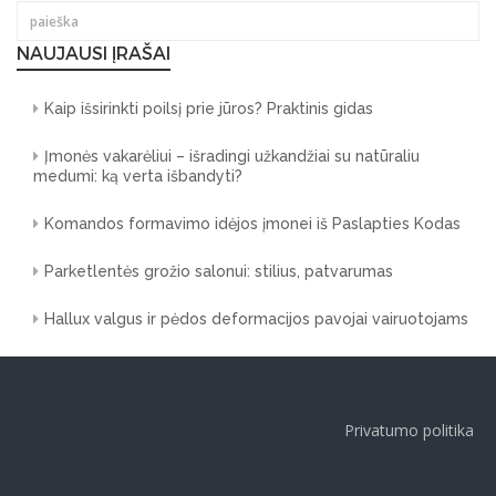
NAUJAUSI ĮRAŠAI
Kaip išsirinkti poilsį prie jūros? Praktinis gidas
Įmonės vakarėliui – išradingi užkandžiai su natūraliu
medumi: ką verta išbandyti?
Komandos formavimo idėjos įmonei iš Paslapties Kodas
Parketlentės grožio salonui: stilius, patvarumas
Hallux valgus ir pėdos deformacijos pavojai vairuotojams
Privatumo politika