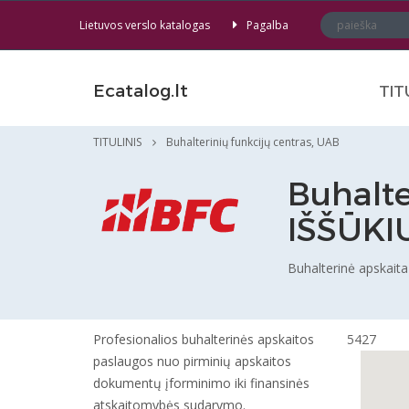
Lietuvos verslo katalogas
Pagalba
Ecatalog.lt
TIT
TITULINIS
Buhalterinių funkcijų centras, UAB
Buhalte
IŠŠŪKI
Buhalterinė apskaita
Profesionalios buhalterinės apskaitos
5427
paslaugos nuo pirminių apskaitos
dokumentų įforminimo iki finansinės
atskaitomybės sudarymo.