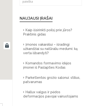
NAUJAUSI ĮRAŠAI
Kaip išsirinkti poilsį prie jūros?
Praktinis gidas
Įmonės vakarėliui – išradingi
užkandžiai su natūraliu medumi: ką
verta išbandyti?
Komandos formavimo idėjos
įmonei iš Paslapties Kodas
Parketlentės grožio salonui: stilius,
patvarumas
Hallux valgus ir pėdos
deformacijos pavojai vairuotojams