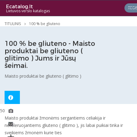
Ecatalog.lt
REGI
Lietuvos verslo katalogas
TITULINIS
100 % be gliuteno
100 % be gliuteno - Maisto
produktai be gliuteno (
glitimo ) Jums ir Jūsų
šeimai.
Maisto produktai be gliuteno ( glitimo )
5004
Maisto produktai žmonėms sergantiems celiakija ir
netoleruojantiems gliuteno ( glitimo ), jis labai puikiai tinka ir
sveikiems žmonėm kurie ties