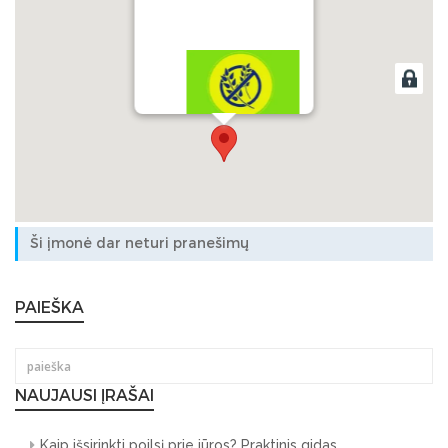
100 % be gliuteno
Ši įmonė dar neturi pranešimų
PAIEŠKA
NAUJAUSI ĮRAŠAI
Kaip išsirinkti poilsį prie jūros? Praktinis gidas