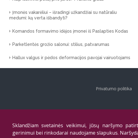
Įmonės vakarėliui – išradingi užkandžiai su natūraliu
medumi: ką verta išbandyti?
Komandos formavimo idėjos įmonei iš Paslapties Kodas
Parketlentės grožio salonui: stilius, patvarumas
Hallux valgus ir pėdos deformacijos pavojai vairuotojams
Privatumo politika
Sklandžiam svetainės veikimui, jūsų naršymo patirt
gerinimui bei rinkodarai naudojame slapukus. Naršyd